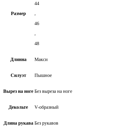
44
Размер
,
46
,
48
Длинна
Макси
Силуэт
Пышное
Вырез на ноге
Без выреза на ноге
Декольте
V-образный
Длина рукава
Без рукавов