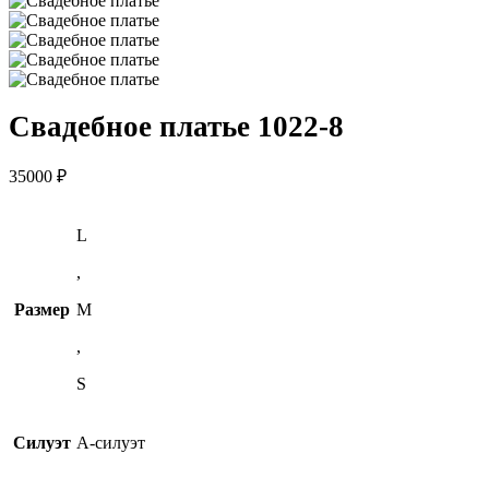
Свадебное платье 1022-8
35000
₽
L
,
Размер
M
,
S
Силуэт
А-силуэт