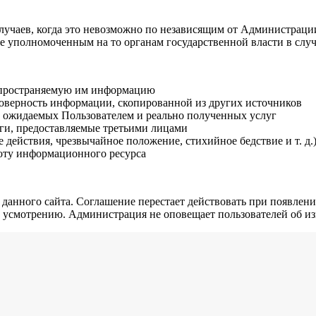
случаев, когда это невозможно по независящим от Администраци
 уполномоченным на то органам государственной власти в случ
аспространяемую им информацию
товерность информации, скопированной из других источников
е ожидаемых Пользователем и реально полученных услуг
уги, предоставляемые третьими лицами
 действия, чрезвычайное положение, стихийное бедствие и т. д
оту информационного ресурса
анного сайта. Соглашение перестает действовать при появлении
у усмотрению. Администрация не оповещает пользователей об и