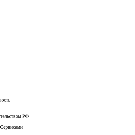
ность
ательством РФ
о Сервисами