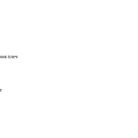
ния плеч
е