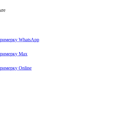
ьте
примерку WhatsApp
примерку Max
примерку Online