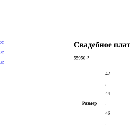
Свадебное плат
55950
₽
42
,
44
Размер
,
46
,