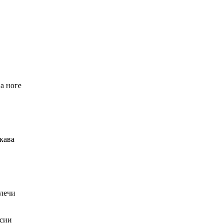
на ноге
кава
лечи
ссии