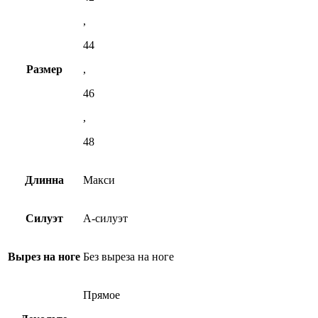
,
44
Размер
,
46
,
48
Длинна
Макси
Силуэт
А-силуэт
Вырез на ноге
Без выреза на ноге
Прямое