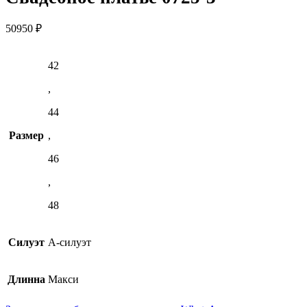
50950
₽
42
,
44
Размер
,
46
,
48
Силуэт
А-силуэт
Длинна
Макси